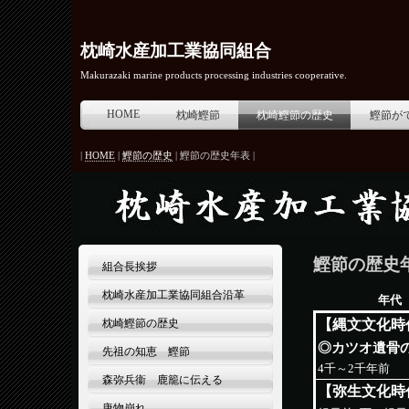
枕崎水産加工業協同組合
Makurazaki marine products processing industries cooperative.
HOME
枕崎鰹節
枕崎鰹節の歴史
鰹節が
|
HOME
|
鰹節の歴史
| 鰹節の歴史年表 |
鰹節の歴史
組合長挨拶
枕崎水産加工業協同組合沿革
年代
枕崎鰹節の歴史
【縄文文化時
◎カツオ遺骨
先祖の知恵 鰹節
4千～2千年前
森弥兵衞 鹿籠に伝える
【弥生文化時
唐物崩れ