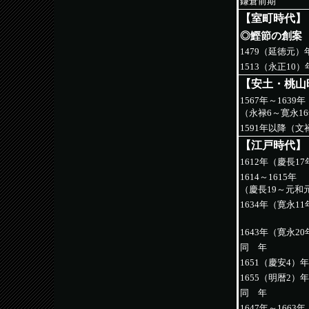
鎌倉前期
【室町時代】
◎鰹節の創案
1479（延徳元）
1513（永正10）
【安土・桃山
1567年～1639年
（永禄6～寛永1
1591年以降（
【江戸時代】
1612年（慶長17
1614～1615年
（慶長19～元和
1634年（寛永11
1643年（寛永20
同 年
1651（慶安4）年
1655（明暦2）年
同 年
1647年～1663年