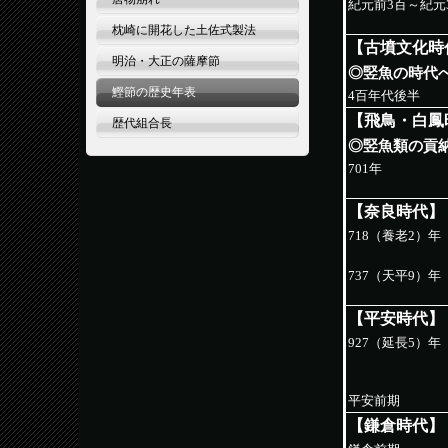
紀元前3百～紀元
枕崎に開花した土佐式製法
【古墳文化時
明治・大正の薩摩節
◎竪魚の時代
鰹節の歴史年表
4百年代後半
【飛鳥・白鳳
歴代組合長
◎竪魚類の貢
701年
【奈良時代】
718（養老2）年
737（天平9）年
【平安時代】
927（延長5）年
平安前期
【鎌倉時代】